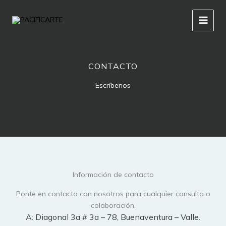
Ir
al
contenido
CONTACTO
Escríbenos
Información de contacto
Ponte en contacto con nosotros para cualquier consulta o
colaboración.
A: Diagonal 3a # 3a – 78, Buenaventura – Valle.