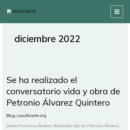
Ir
al
contenido
diciembre 2022
Se
ha
Se ha realizado el
realizado
el
conversatorio vida y obra de
conversatorio
vida
Petronio Álvarez Quintero
y
obra
Blog
/
pacificarte.org
de
Petronio
Juana Francisca Álvarez Arboleda, hija de Petronio Álvarez,