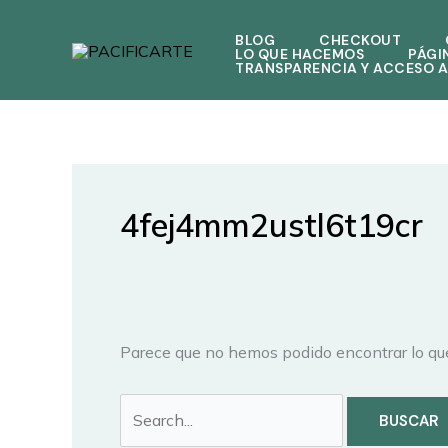
Ir
Buscar
al
por:
BLOG
CHECKOUT
LO QUE HACEMOS
PÁGI
contenido
TRANSPARENCIA Y ACCESO A
4fej4mm2ustl6t19cr
Parece que no hemos podido encontrar lo qu